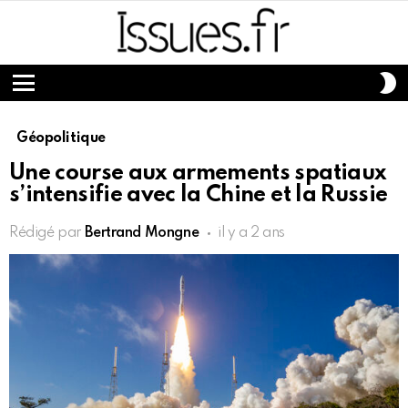
S
S
Menu
Géopolitique
Une course aux armements spatiaux
s’intensifie avec la Chine et la Russie
Rédigé par
Bertrand Mongne
il y a 2 ans