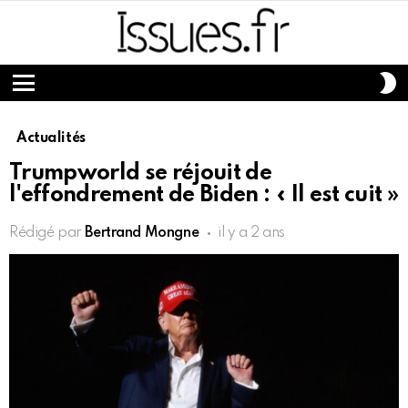
S
S
Menu
Actualités
Trumpworld se réjouit de
l'effondrement de Biden : « Il est cuit »
Rédigé par
Bertrand Mongne
il y a 2 ans