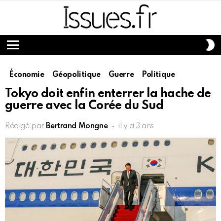
S
S
Menu
Économie
Géopolitique
Guerre
Politique
Tokyo doit enfin enterrer la hache de
guerre avec la Corée du Sud
Rédigé par
Bertrand Mongne
il y a 3 ans