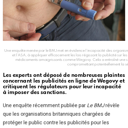
Une enquête menée par le BMJ met en évidence l’incapacité des organi
et l’ASA, à appliquer efficacement les lois régissant la publicité sur 
médicaments amaigrissants comme Wegovy. Cela a entraîné une su
compromettant potentiellement la sé
Les experts ont déposé de nombreuses plaintes
concernant les publicités en ligne de Wegovy et
critiquent les régulateurs pour leur incapacité
à imposer des sanctions.
Une enquête récemment publiée par
Le BMJ
révèle
que les organisations britanniques chargées de
protéger le public contre les publicités pour les