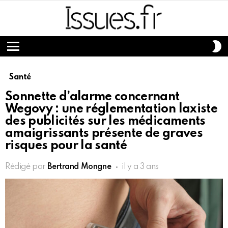
S
S
Menu
Santé
Sonnette d’alarme concernant
Wegovy : une réglementation laxiste
des publicités sur les médicaments
amaigrissants présente de graves
risques pour la santé
Rédigé par
Bertrand Mongne
il y a 3 ans