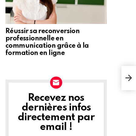
Réussir sa reconversion
professionnelle en
communication grâce à la
formation en ligne
Une 
clés
l'hy
Recevez nos
NEWSLETTER
dernières infos
directement par
email !