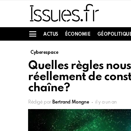
ACTUS
ÉCONOMIE
GÉOPOLITIQU
Menu
Cyberespace
Quelles règles nous
réellement de const
chaîne?
Rédigé par
Bertrand Mongne
il y a un an