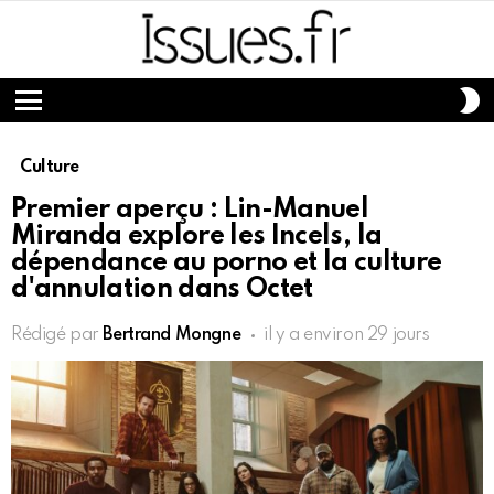
S
S
Menu
Culture
Premier aperçu : Lin-Manuel
Miranda explore les Incels, la
dépendance au porno et la culture
d'annulation dans Octet
Rédigé par
Bertrand Mongne
il y a environ 29 jours