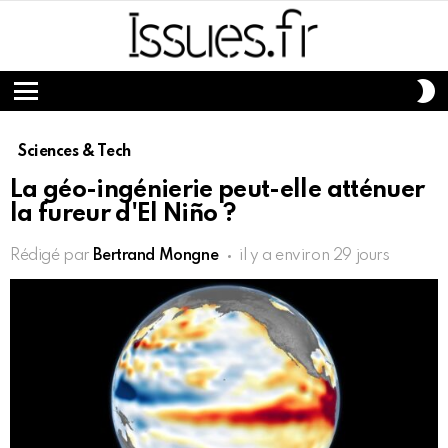
S
S
Menu
Sciences & Tech
La géo-ingénierie peut-elle atténuer
la fureur d'El Niño ?
Rédigé par
Bertrand Mongne
il y a environ 29 jours