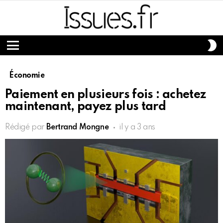
S
S
Menu
Économie
Paiement en plusieurs fois : achetez
maintenant, payez plus tard
Rédigé par
Bertrand Mongne
il y a 3 ans