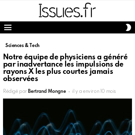
S
S
Menu
Sciences & Tech
Notre équipe de physiciens a généré
par inadvertance les impulsions de
rayons X les plus courtes jamais
observées
Rédigé par
Bertrand Mongne
il y a environ 10 mois