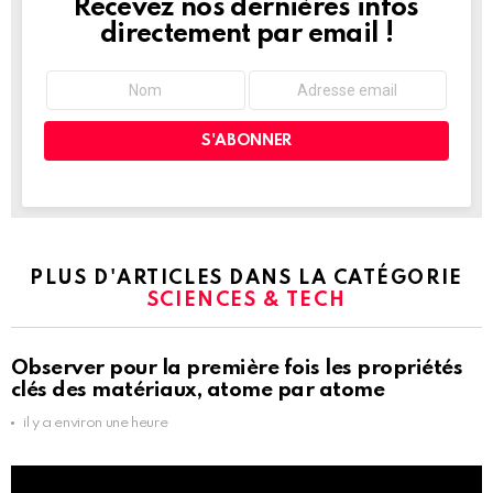
Recevez nos dernières infos
NEWSLETTER
directement par email !
PLUS D'ARTICLES DANS LA CATÉGORIE
SCIENCES & TECH
Observer pour la première fois les propriétés
clés des matériaux, atome par atome
il y a environ une heure