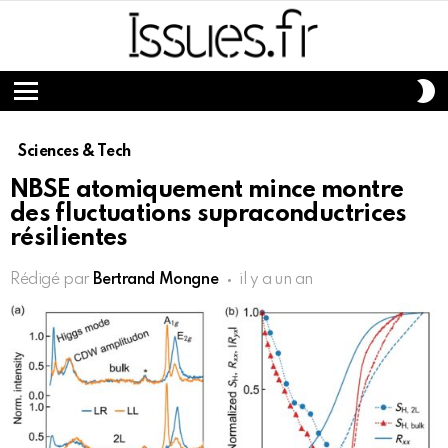
S
S
Menu
Sciences & Tech
NBSE atomiquement mince montre
des fluctuations supraconductrices
résilientes
Rédigé par
Bertrand Mongne
il y a un an