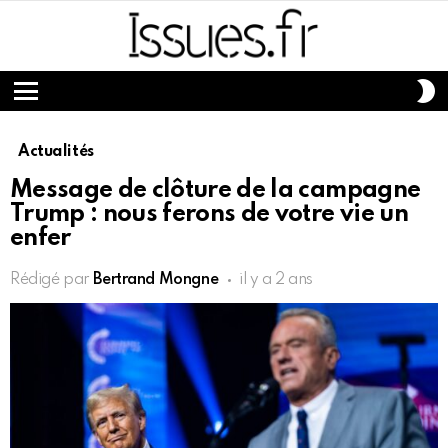
S
S
Menu
Actualités
Message de clôture de la campagne
Trump : nous ferons de votre vie un
enfer
Rédigé par
Bertrand Mongne
il y a 2 ans