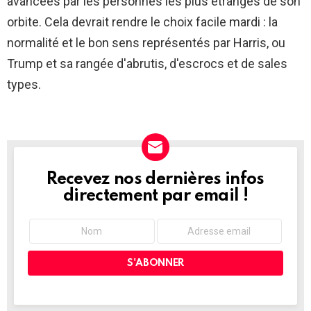
avancées par les personnes les plus étranges de son
orbite. Cela devrait rendre le choix facile mardi : la
normalité et le bon sens représentés par Harris, ou
Trump et sa rangée d'abrutis, d'escrocs et de sales
types.
Recevez nos dernières infos
NEWSLETTER
directement par email !