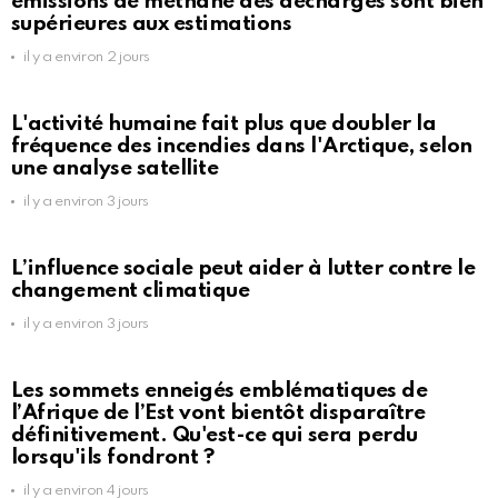
émissions de méthane des décharges sont bien
supérieures aux estimations
il y a environ 2 jours
L'activité humaine fait plus que doubler la
fréquence des incendies dans l'Arctique, selon
une analyse satellite
il y a environ 3 jours
L’influence sociale peut aider à lutter contre le
changement climatique
il y a environ 3 jours
Les sommets enneigés emblématiques de
l’Afrique de l’Est vont bientôt disparaître
définitivement. Qu'est-ce qui sera perdu
lorsqu'ils fondront ?
il y a environ 4 jours