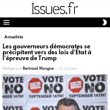
S
S
Menu
Actualités
Les gouverneurs démocrates se
précipitent vers des lois d’État à
l’épreuve de Trump
Rédigé par
Bertrand Mongne
il y a 2 ans