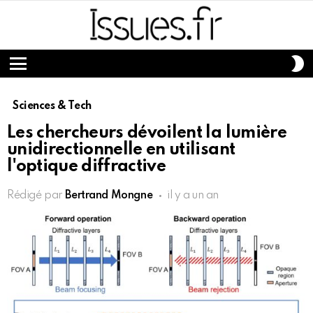
S
S
Menu
Sciences & Tech
Les chercheurs dévoilent la lumière
unidirectionnelle en utilisant
l'optique diffractive
Rédigé par
Bertrand Mongne
il y a un an