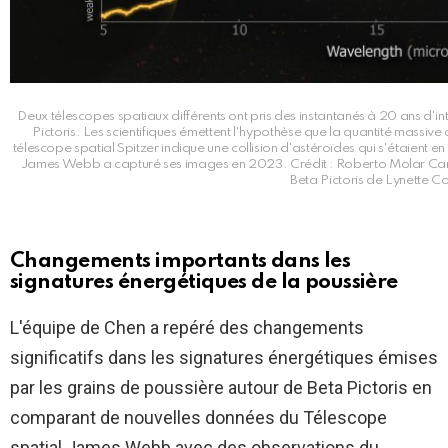
Deux télescopes spatiaux différents ont pris des instantanés à 20 ans d'i
Pictoris. Les scientifiques émettent l'hypothèse que la quantité mass
télescope spatial Spitzer indique une collision d'astéroïdes qui s'étaient 
James Webb a capturé ses images en 2023. Crédit : Roberto Molar Cand
Beta Pictoris de Lynette
Changements importants dans les
signatures énergétiques de la poussière
L'équipe de Chen a repéré des changements
significatifs dans les signatures énergétiques émises
par les grains de poussière autour de Beta Pictoris en
comparant de nouvelles données du
Télescope
spatial James Webb
avec des observations du