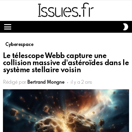
S
S
Menu
Cyberespace
Le télescope Webb capture une
collision massive d'astéroïdes dans le
système stellaire voisin
Rédigé par
Bertrand Mongne
il y a 2 ans