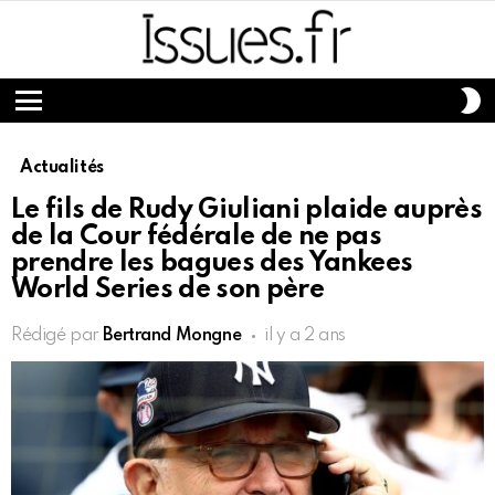
S
S
Menu
Actualités
Le fils de Rudy Giuliani plaide auprès
de la Cour fédérale de ne pas
prendre les bagues des Yankees
World Series de son père
Rédigé par
Bertrand Mongne
il y a 2 ans