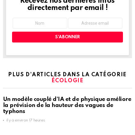
Recevez nos dernières infos
NEWSLETTER
directement par email !
PLUS D'ARTICLES DANS LA CATÉGORIE
ÉCOLOGIE
Un modèle couplé d’IA et de physique améliore
la prévision de la hauteur des vagues de
typhons
il y a environ 17 heures