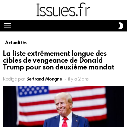
S
S
Menu
Actualités
La liste extrêmement longue des
cibles de vengeance de Donald
Trump pour son deuxième mandat
Rédigé par
Bertrand Mongne
il y a 2 ans