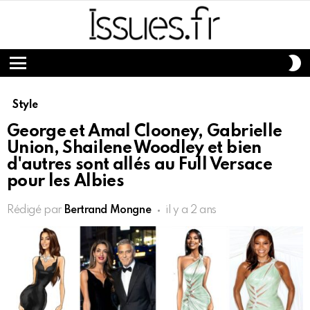
S
S
Menu
Style
George et Amal Clooney, Gabrielle
Union, Shailene Woodley et bien
d'autres sont allés au Full Versace
pour les Albies
Rédigé par
Bertrand Mongne
il y a 2 ans