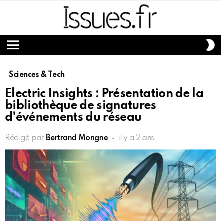
S
S
Menu
Sciences & Tech
Electric Insights : Présentation de la
bibliothèque de signatures
d'événements du réseau
Rédigé par
Bertrand Mongne
il y a 2 ans