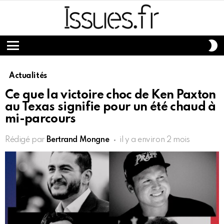
S
S
Menu
Actualités
Ce que la victoire choc de Ken Paxton
au Texas signifie pour un été chaud à
mi-parcours
Rédigé par
Bertrand Mongne
il y a environ 2 mois