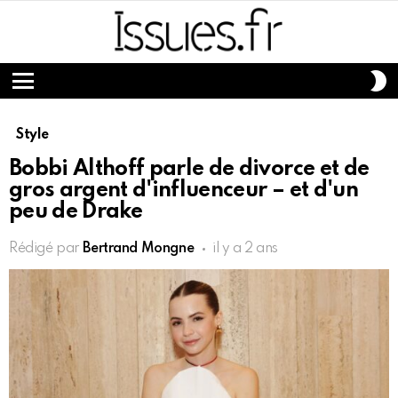
S
S
Menu
Style
Bobbi Althoff parle de divorce et de
gros argent d'influenceur – et d'un
peu de Drake
Rédigé par
Bertrand Mongne
il y a 2 ans