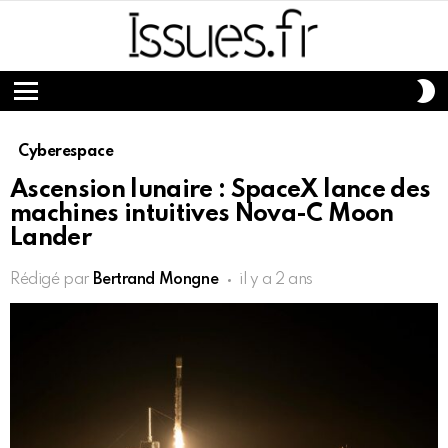
S
S
Menu
Cyberespace
Ascension lunaire : SpaceX lance des
machines intuitives Nova-C Moon
Lander
Rédigé par
Bertrand Mongne
il y a 2 ans