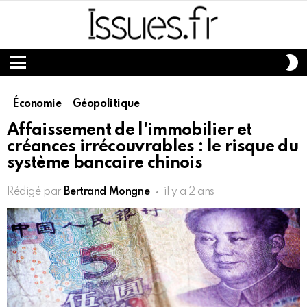
S
S
Menu
Économie
Géopolitique
Affaissement de l'immobilier et
créances irrécouvrables : le risque du
système bancaire chinois
Rédigé par
Bertrand Mongne
il y a 2 ans