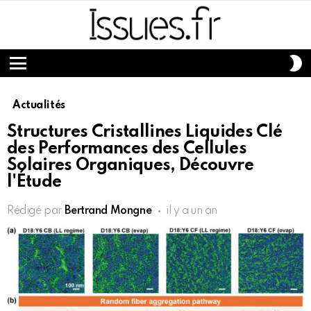
S
S
Menu
Actualités
Structures Cristallines Liquides Clé
des Performances des Cellules
Solaires Organiques, Découvre
l'Étude
Rédigé par
Bertrand Mongne
il y a un an