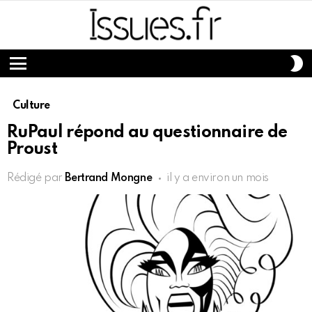
S
S
Menu
Culture
RuPaul répond au questionnaire de
Proust
Rédigé par
Bertrand Mongne
il y a environ un mois