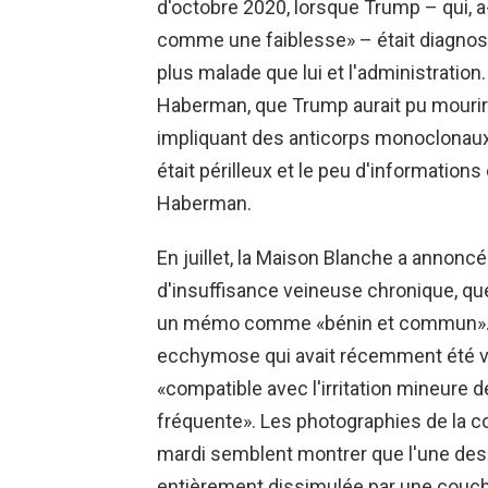
d'octobre 2020, lorsque Trump – qui, a-
comme une faiblesse» – était diagnos
plus malade que lui et l'administratio
Haberman, que Trump aurait pu mourir 
impliquant des anticorps monoclonaux.
était périlleux et le peu d'informations
Haberman.
En juillet, la Maison Blanche a annonc
d'insuffisance veineuse chronique, q
un mémo comme «bénin et commun». B
ecchymose qui avait récemment été vu
«compatible avec l'irritation mineure 
fréquente». Les photographies de la 
mardi semblent montrer que l'une des 
entièrement dissimulée par une couch