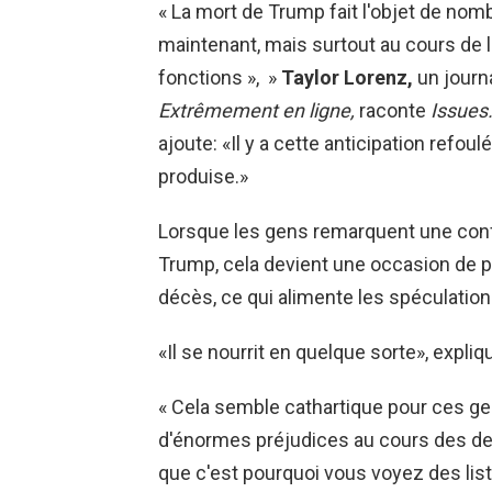
« La mort de Trump fait l'objet de no
maintenant, mais surtout au cours de la
fonctions », »
Taylor Lorenz,
un journa
Extrêmement en ligne,
raconte
Issues.
ajoute: «Il y a cette anticipation refou
produise.»
Lorsque les gens remarquent une conflu
Trump, cela devient une occasion de pu
décès, ce qui alimente les spéculatio
«Il se nourrit en quelque sorte», expliq
« Cela semble cathartique pour ces g
d'énormes préjudices au cours des deu
que c'est pourquoi vous voyez des list