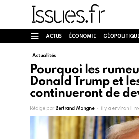
ACTUS
ÉCONOMIE
GÉOPOLITIQU
Menu
Actualités
Pourquoi les rumeu
Donald Trump et le
continueront de de
Rédigé par
Bertrand Mongne
il y a environ 11 m