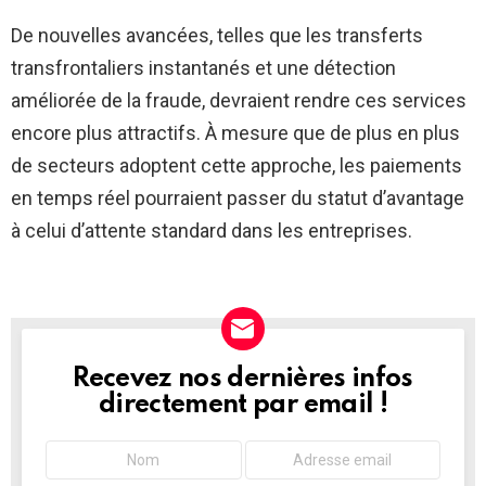
De nouvelles avancées, telles que les transferts
transfrontaliers instantanés et une détection
améliorée de la fraude, devraient rendre ces services
encore plus attractifs. À mesure que de plus en plus
de secteurs adoptent cette approche, les paiements
en temps réel pourraient passer du statut d’avantage
à celui d’attente standard dans les entreprises.
Recevez nos dernières infos
NEWSLETTER
directement par email !