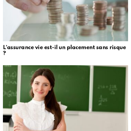
L’assurance vie est-il un placement sans risque
?