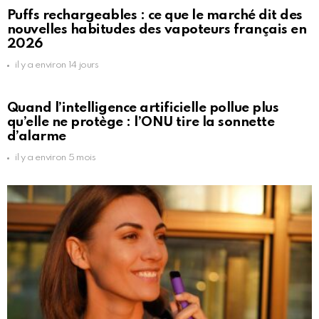
Puffs rechargeables : ce que le marché dit des
nouvelles habitudes des vapoteurs français en
2026
il y a environ 14 jours
Quand l’intelligence artificielle pollue plus
qu’elle ne protège : l’ONU tire la sonnette
d’alarme
il y a environ 5 mois