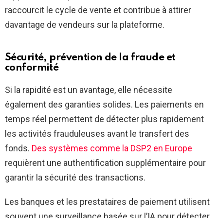
raccourcit le cycle de vente et contribue à attirer
davantage de vendeurs sur la plateforme.
Sécurité, prévention de la fraude et
conformité
Si la rapidité est un avantage, elle nécessite
également des garanties solides. Les paiements en
temps réel permettent de détecter plus rapidement
les activités frauduleuses avant le transfert des
fonds.
Des systèmes comme la DSP2 en Europe
requièrent une authentification supplémentaire pour
garantir la sécurité des transactions.
Les banques et les prestataires de paiement utilisent
souvent une surveillance basée sur l’IA pour détecter