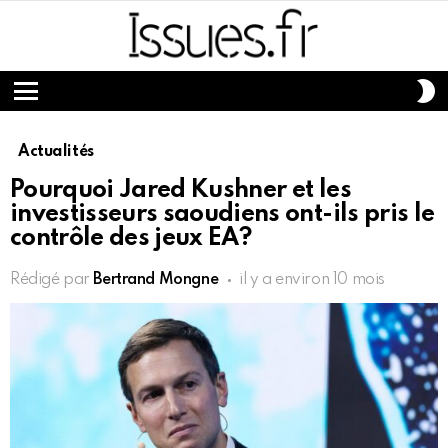
S
S
Menu
Actualités
Pourquoi Jared Kushner et les
investisseurs saoudiens ont-ils pris le
contrôle des jeux EA?
Rédigé par
Bertrand Mongne
il y a environ 10 mois