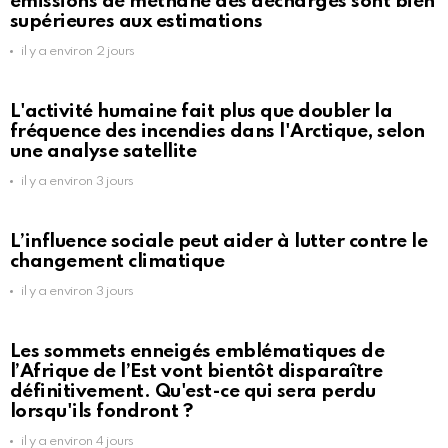
émissions de méthane des décharges sont bien
supérieures aux estimations
il y a environ 2 jours
L'activité humaine fait plus que doubler la
fréquence des incendies dans l'Arctique, selon
une analyse satellite
il y a environ 3 jours
L’influence sociale peut aider à lutter contre le
changement climatique
il y a environ 3 jours
Les sommets enneigés emblématiques de
l’Afrique de l’Est vont bientôt disparaître
définitivement. Qu'est-ce qui sera perdu
lorsqu'ils fondront ?
il y a environ 4 jours