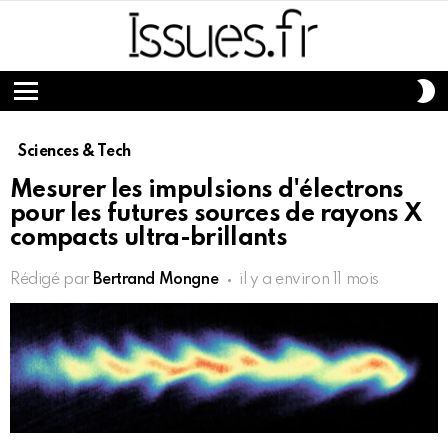
S
S
Menu
Sciences & Tech
Mesurer les impulsions d'électrons
pour les futures sources de rayons X
compacts ultra-brillants
Rédigé par
Bertrand Mongne
il y a environ 11 mois