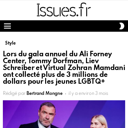
S
S
Menu
Style
Lors du gala annuel du Ali Forney
Center, Tommy Dorfman, Liev
Schreiber et Virtual Zohran Mamdani
ont collecté plus de 3 millions de
dollars pour les jeunes LGBTQ+
Rédigé par
Bertrand Mongne
il y a environ 3 mois