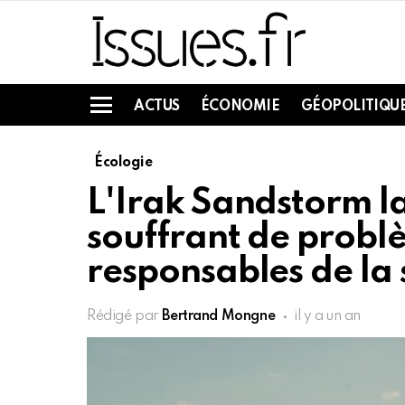
ACTUS
ÉCONOMIE
GÉOPOLITIQU
Menu
Écologie
L'Irak Sandstorm l
souffrant de problè
responsables de la
Rédigé par
Bertrand Mongne
il y a un an