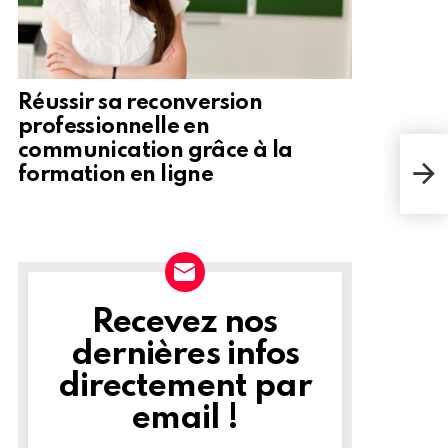
Réussir sa reconversion
professionnelle en
communication grâce à la
Le v
pou
formation en ligne
d'as
Recevez nos
NEWSLETTER
dernières infos
directement par
email !