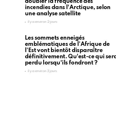
doubler la fréquence des
incendies dans l'Arctique, selon
une analyse satellite
il y a environ 2 jours
Les sommets enneigés
emblématiques de l’Afrique de
l’Est vont bientôt disparaître
définitivement. Qu'est-ce qui ser
perdu lorsqu'ils fondront ?
il y a environ 3 jours