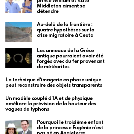
prince William et Kate
Middleton aiment se
détendre
Au-delà de la frontière :
quatre hypothèses sur la
crise migratoire à Ceuta
Les anneaux de la Grèce
antique pourraient avoir été
forgés avec du fer provenant
de météorites
La technique d'imagerie en phase unique
peut reconstruire des objets transparents
Un modèle couplé d’IA et de physique
améliore la prévision de la hauteur des
vagues de typhons
Pourquoi le troisième enfant
de la princesse Eugénie n'est
pas né en Angleterre