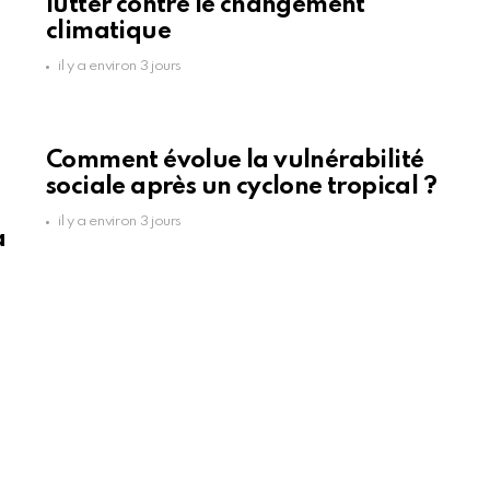
lutter contre le changement
climatique
il y a environ 3 jours
Comment évolue la vulnérabilité
sociale après un cyclone tropical ?
il y a environ 3 jours
a