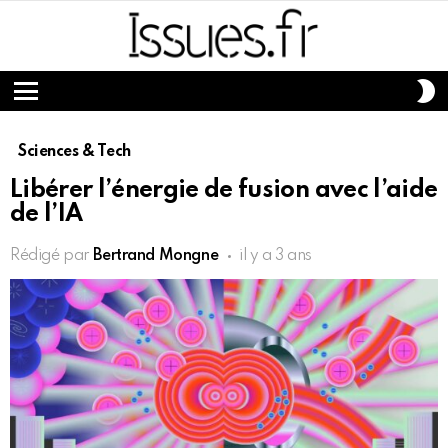
S
S
Menu
Sciences & Tech
Libérer l’énergie de fusion avec l’aide
de l’IA
Rédigé par
Bertrand Mongne
il y a 3 ans