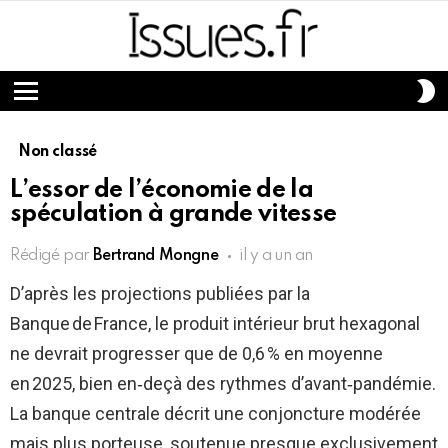
S
S
Menu
Non classé
L’essor de l’économie de la
spéculation à grande vitesse
Rédigé par
Bertrand Mongne
il y a un an
D’après les projections publiées par la
Banque de France, le produit intérieur brut hexagonal
ne devrait progresser que de 0,6 % en moyenne
en 2025, bien en‑deçà des rythmes d’avant‑pandémie.
La banque centrale décrit une conjoncture modérée
mais plus porteuse, soutenue presque exclusivement