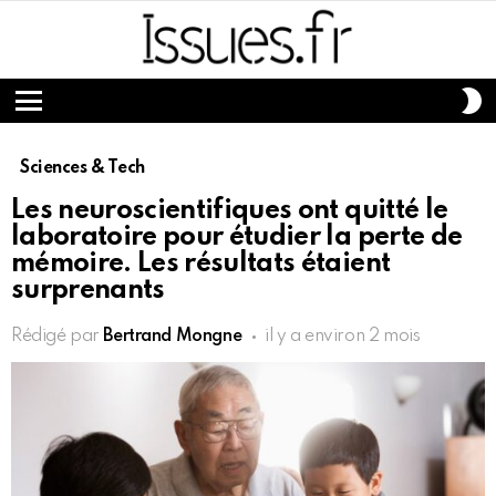
S
S
Menu
Sciences & Tech
Les neuroscientifiques ont quitté le
laboratoire pour étudier la perte de
mémoire. Les résultats étaient
surprenants
Rédigé par
Bertrand Mongne
il y a environ 2 mois