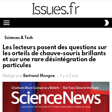
S
S
Menu
Sciences & Tech
Les lecteurs posent des questions sur
les orteils de chauve-souris brillants
et sur une rare désintégration de
particules
Rédigé par
Bertrand Mongne
il y a 2 ans