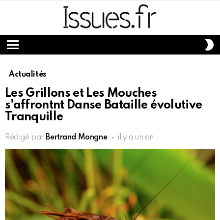
S
S
Menu
Actualités
Les Grillons et Les Mouches
s'affrontnt Danse Bataille évolutive
Tranquille
Rédigé par
Bertrand Mongne
il y a un an