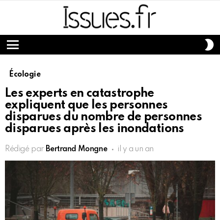
S
S
Menu
Écologie
Les experts en catastrophe
expliquent que les personnes
disparues du nombre de personnes
disparues après les inondations
Rédigé par
Bertrand Mongne
il y a un an