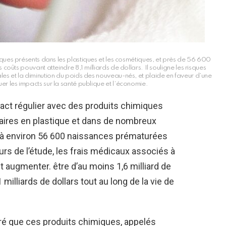
miques présents dans les plastiques et les cosmétiques, et près de 56 600
ûts pouvant atteindre 8,1 milliards de dollars. Il souligne les risques
ales et la diminution du poids des nouveau-nés, et plaide en faveur d’une
uer les impacts sur la santé publique et l’économie.
act régulier avec des produits chimiques
aires en plastique et dans de nombreux
é à environ 56 600 naissances prématurées
urs de l’étude, les frais médicaux associés à
augmenter. être d’au moins 1,6 milliard de
 milliards de dollars tout au long de la vie de
ré que ces produits chimiques, appelés