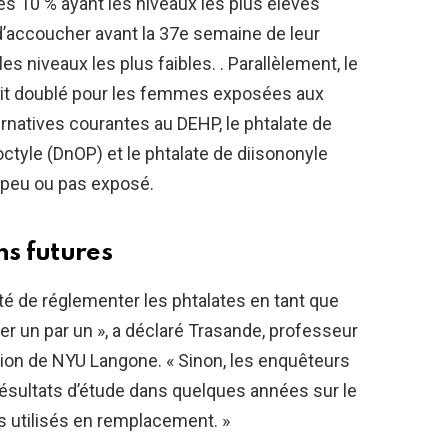
es 10 % ayant les niveaux les plus élevés
d’accoucher avant la 37e semaine de leur
es niveaux les plus faibles. . Parallèlement, le
it doublé pour les femmes exposées aux
ernatives courantes au DEHP, le phtalate de
-octyle (DnOP) et le phtalate de diisononyle
it peu ou pas exposé.
ns futures
té de réglementer les phtalates en tant que
ter un par un », a déclaré Trasande, professeur
ion de NYU Langone. « Sinon, les enquêteurs
sultats d’étude dans quelques années sur le
 utilisés en remplacement. »