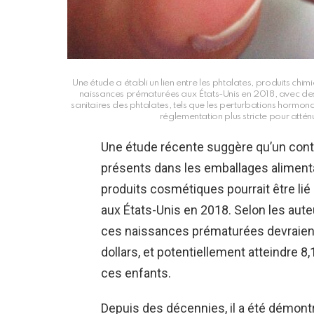
Une étude a établi un lien entre les phtalates, produits chi
naissances prématurées aux États-Unis en 2018, avec des co
sanitaires des phtalates, tels que les perturbations hormon
réglementation plus stricte pour attén
Une étude récente suggère qu’un cont
présents dans les emballages aliment
produits cosmétiques pourrait être li
aux États-Unis en 2018. Selon les aute
ces naissances prématurées devraient 
dollars, et potentiellement atteindre 8,1
ces enfants.
Depuis des décennies, il a été démont