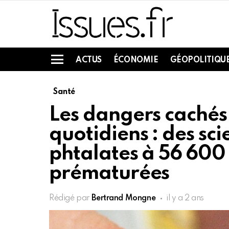
ACTUS
ÉCONOMIE
GÉOPOLITIQU
Menu
Santé
Les dangers cachés
quotidiens : des sci
phtalates à 56 600
prématurées
Rédigé par
Bertrand Mongne
il y a 2 ans