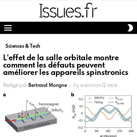
S
S
Menu
Sciences & Tech
L'effet de la salle orbitale montre
comment les défauts peuvent
améliorer les appareils spinstronics
Rédigé par
Bertrand Mongne
il y a environ 12 mois