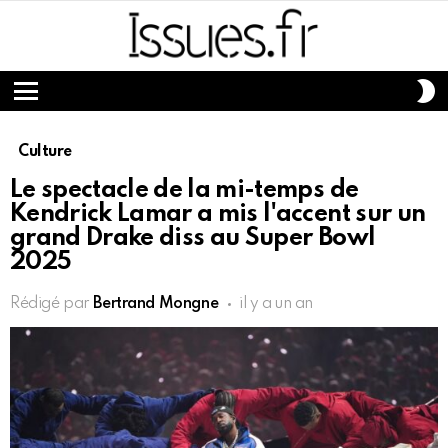
S
S
Menu
Culture
Le spectacle de la mi-temps de
Kendrick Lamar a mis l'accent sur un
grand Drake diss au Super Bowl
2025
Rédigé par
Bertrand Mongne
il y a un an