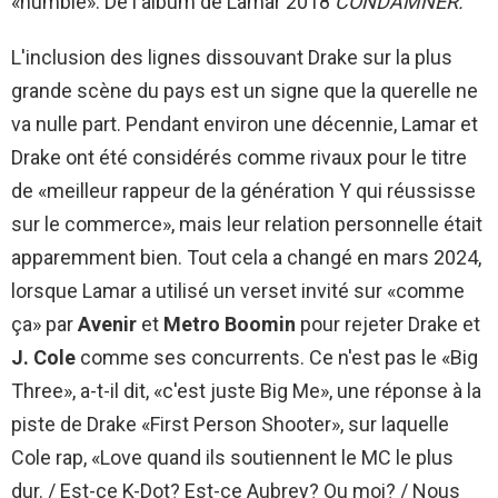
«humble». De l'album de Lamar 2018
CONDAMNER.
L'inclusion des lignes dissouvant Drake sur la plus
grande scène du pays est un signe que la querelle ne
va nulle part. Pendant environ une décennie, Lamar et
Drake ont été considérés comme rivaux pour le titre
de «meilleur rappeur de la génération Y qui réussisse
sur le commerce», mais leur relation personnelle était
apparemment bien. Tout cela a changé en mars 2024,
lorsque Lamar a utilisé un verset invité sur «comme
ça» par
Avenir
et
Metro Boomin
pour rejeter Drake et
J. Cole
comme ses concurrents. Ce n'est pas le «Big
Three», a-t-il dit, «c'est juste Big Me», une réponse à la
piste de Drake «First Person Shooter», sur laquelle
Cole rap, «Love quand ils soutiennent le MC le plus
dur. / Est-ce K-Dot? Est-ce Aubrey? Ou moi? / Nous