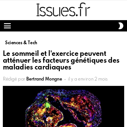
S
S
Menu
Sciences & Tech
Le sommeil et l'exercice peuvent
atténuer les facteurs génétiques des
maladies cardiaques
Rédigé par
Bertrand Mongne
il y a environ 2 mois