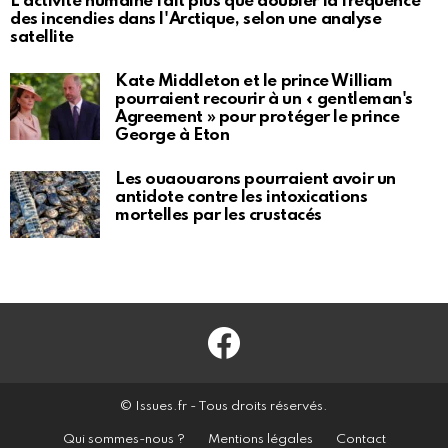
L'activité humaine fait plus que doubler la fréquence
des incendies dans l'Arctique, selon une analyse
satellite
Kate Middleton et le prince William
pourraient recourir à un « gentleman's
Agreement » pour protéger le prince
George à Eton
Les ouaouarons pourraient avoir un
antidote contre les intoxications
mortelles par les crustacés
Facebook
© Issues.fr - Tous droits réservés.
Qui sommes-nous ?
Mentions légales
Contact