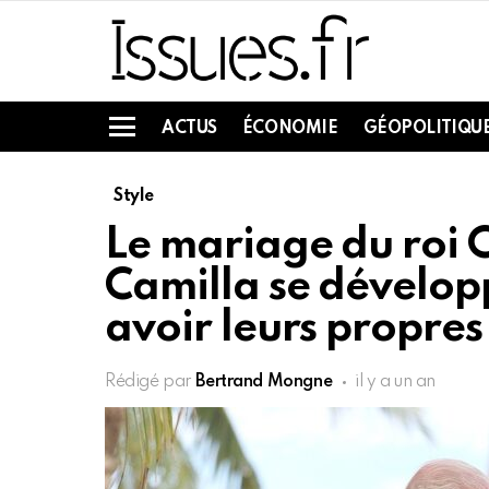
ACTUS
ÉCONOMIE
GÉOPOLITIQU
Menu
Style
Le mariage du roi C
Camilla se développ
avoir leurs propre
Rédigé par
Bertrand Mongne
il y a un an