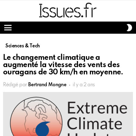
S
S
Menu
Sciences & Tech
Le changement climatique a
augmenté la vitesse des vents des
ouragans de 30 km/h en moyenne.
Rédigé par
Bertrand Mongne
il y a 2 ans