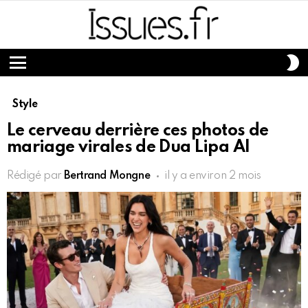
S
S
Menu
Style
Le cerveau derrière ces photos de
mariage virales de Dua Lipa AI
Rédigé par
Bertrand Mongne
il y a environ 2 mois