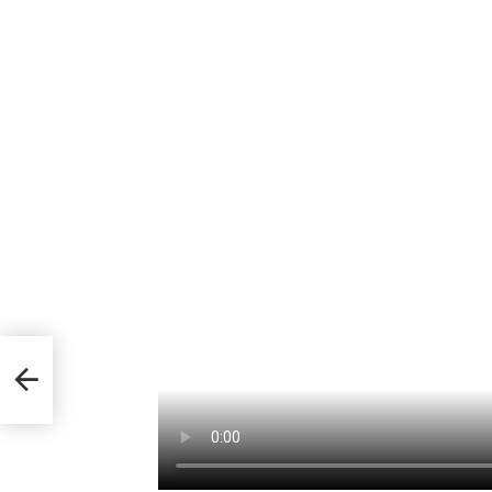
a
sur