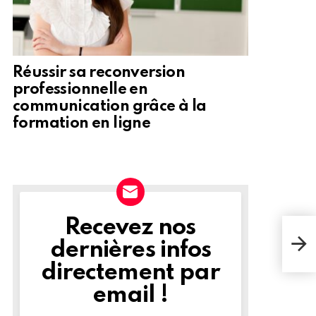
Réussir sa reconversion
professionnelle en
communication grâce à la
formation en ligne
Recevez nos
L'in
NEWSLETTER
plus
dernières infos
somb
l'ét
directement par
email !