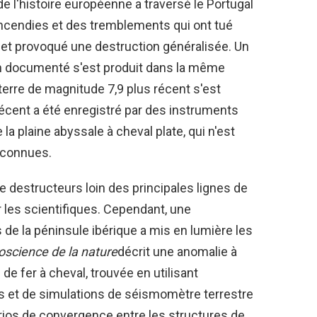
e l'histoire européenne a traversé le Portugal
incendies et des tremblements qui ont tué
 et provoqué une destruction généralisée. Un
n documenté s'est produit dans la même
erre de magnitude 7,9 plus récent s'est
récent a été enregistré par des instruments
la plaine abyssale à cheval plate, qui n'est
 connues.
 destructeurs loin des principales lignes de
 les scientifiques. Cependant, une
de la péninsule ibérique a mis en lumière les
science de la nature
décrit une anomalie à
de fer à cheval, trouvée en utilisant
es et de simulations de séismomètre terrestre
rios de convergence entre les structures de