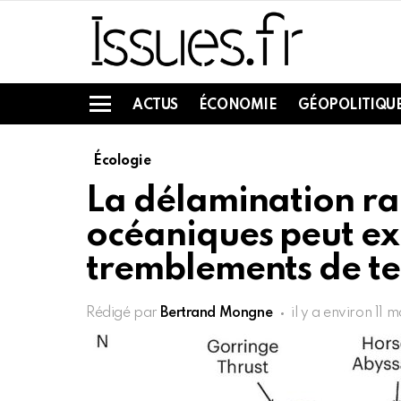
ACTUS
ÉCONOMIE
GÉOPOLITIQU
Menu
Écologie
La délamination ra
océaniques peut ex
tremblements de te
Rédigé par
Bertrand Mongne
il y a environ 11 m