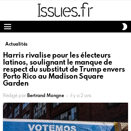
S
S
Menu
Actualités
Harris rivalise pour les électeurs
latinos, soulignant le manque de
respect du substitut de Trump envers
Porto Rico au Madison Square
Garden
Rédigé par
Bertrand Mongne
il y a 2 ans