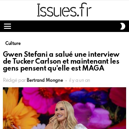
S
S
Menu
Culture
Gwen Stefani a salué une interview
de Tucker Carlson et maintenant les
gens pensent qu'elle est MAGA
Rédigé par
Bertrand Mongne
il y a un an