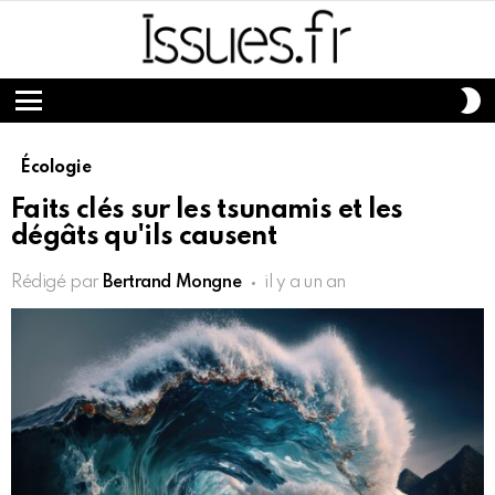
S
S
Menu
Écologie
Faits clés sur les tsunamis et les
dégâts qu'ils causent
Rédigé par
Bertrand Mongne
il y a un an